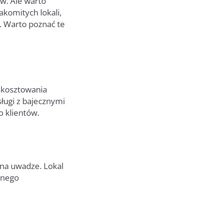
w. Ale warto
akomitych lokali,
. Warto poznać te
skosztowania
ługi z bajecznymi
 klientów.
 na uwadze. Lokal
dnego