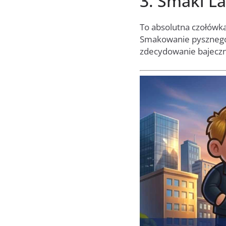
3. Smaki La
To absolutna czołówk
Smakowanie pysznego 
zdecydowanie bajeczn