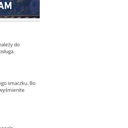
należy do
bsługa.
zego smaczku. Bo
 wyśmienite