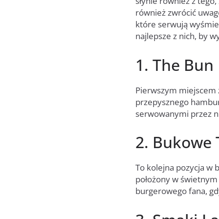
słynie również z tego
również zwrócić uwagę 
które serwują wyśmie
najlepsze z nich, by wy
1. The Bun
Pierwszym miejscem 
przepysznego hamburge
serwowanymi przez ni
2. Bukowe 
To kolejna pozycja w
położony w świetnym m
burgerowego fana, gdy