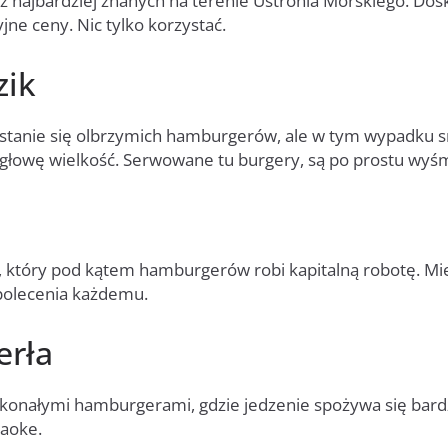
 z najbardziej znanych na terenie Ustronia Morskiego. Dos
e ceny. Nic tylko korzystać.
zik
stanie się olbrzymich hamburgerów, ale w tym wypadku 
głowę wielkość. Serwowane tu burgery, są po prostu wyśm
al, który pod kątem hamburgerów robi kapitalną robotę. Mi
polecenia każdemu.
erła
skonałymi hamburgerami, gdzie jedzenie spożywa się bard
raoke.