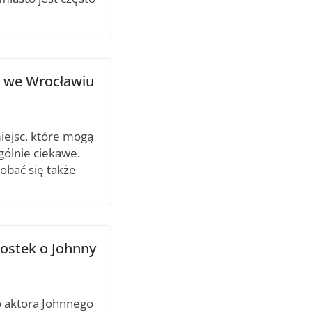
ci we Wrocławiu
iejsc, które mogą
gólnie ciekawe.
obać się także
wostek o Johnny
go aktora Johnnego