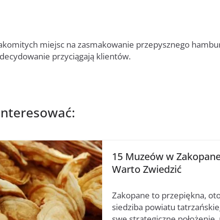
nakomitych miejsc na zasmakowanie przepysznego hambur
 zdecydowanie przyciągają klientów.
interesować:
15 Muzeów w Zakopane
Warto Zwiedzić
Zakopane to przepiękna, ot
siedziba powiatu tatrzański
swe strategiczne położenie, 