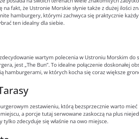
, że posiada na swoich terenach wiele znakomitych zabytkó
na fakt, że Ustronie Morskie słynie także z dużej ilości zn
nite hamburgery, którymi zachwyca się praktycznie każdy
brać ten idealny dla siebie.
zdecydowanie wartym polecenia w Ustroniu Morskim do 
ra, jest „The Bun”. To idealne połączenie doskonałej obs
ą hamburgerami, w których kocha się coraz większe grono
Tarasy
 burgerowym zestawieniu, którą bezsprzecznie warto mieć
iejscu, a porcje tutaj serwowane zaskoczą na plus nieje
 tylko zdecyduje się właśnie na owo miejsce.