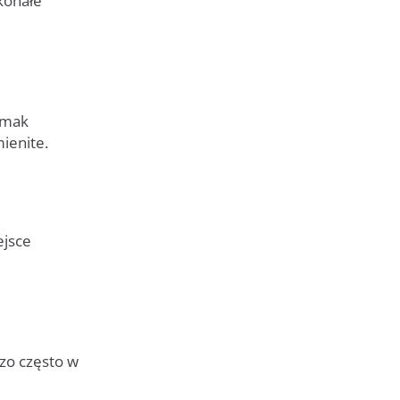
konałe
smak
ienite.
ejsce
zo często w