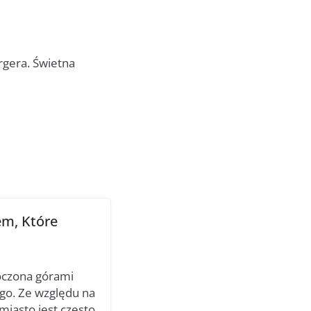
gera. Świetna
m, Które
oczona górami
ego. Ze względu na
miasto jest często