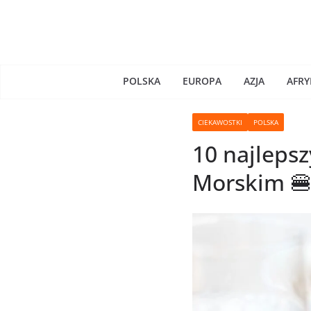
Skip
to
content
POLSKA
EUROPA
AZJA
AFRY
CIEKAWOSTKI
POLSKA
10 najleps
Morskim 