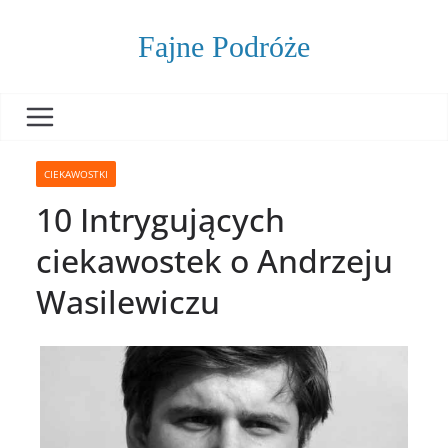
Skip
to
Fajne Podróże
content
CIEKAWOSTKI
10 Intrygujących
ciekawostek o Andrzeju
Wasilewiczu