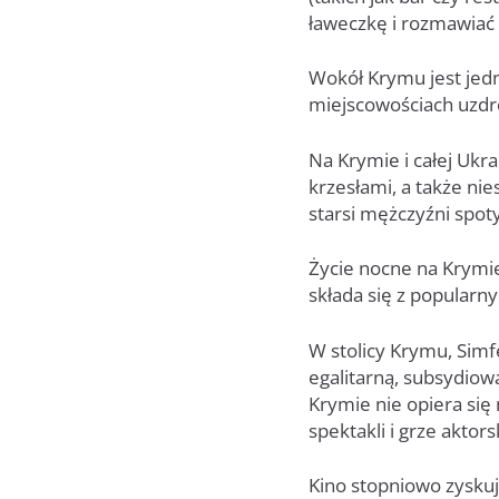
ławeczkę i rozmawia
Wokół Krymu jest jedn
miejscowościach uzdr
Na Krymie i całej Ukra
krzesłami, a także ni
starsi mężczyźni spot
Życie nocne na Krymie
składa się z popularn
W stolicy Krymu, Simfe
egalitarną, subsydiow
Krymie nie opiera się 
spektakli i grze aktorsk
Kino stopniowo zyskuj