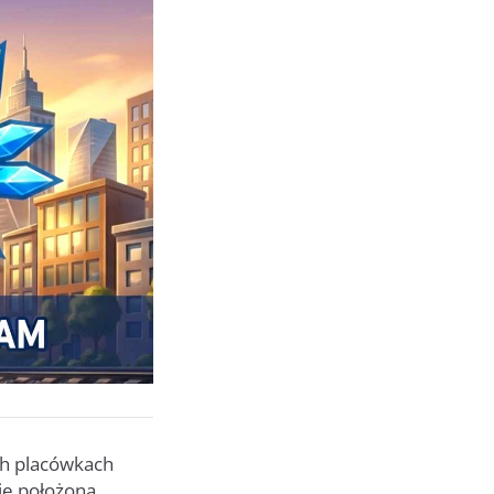
ch placówkach
nie położoną