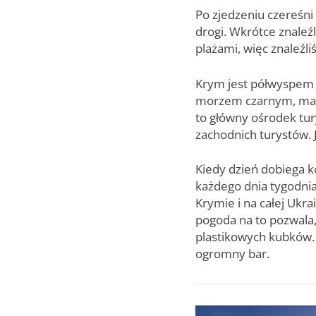
Po zjedzeniu czereśni
drogi. Wkrótce znaleźl
plażami, więc znaleźli
Krym jest półwyspem 
morzem czarnym, ma gó
to główny ośrodek tur
zachodnich turystów. J
Kiedy dzień dobiega k
każdego dnia tygodnia
Krymie i na całej Ukra
pogoda na to pozwala,
plastikowych kubków. 
ogromny bar.