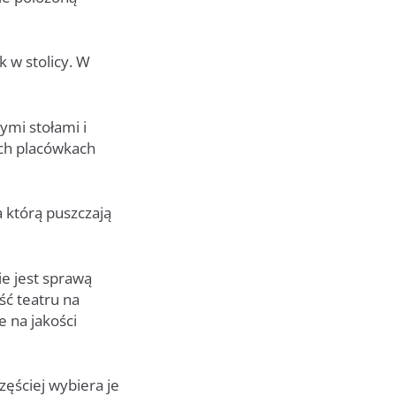
 w stolicy. W
ymi stołami i
ych placówkach
 którą puszczają
ie jest sprawą
ść teatru na
e na jakości
zęściej wybiera je