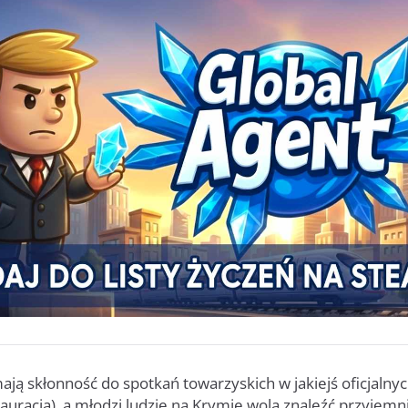
ają skłonność do spotkań towarzyskich w jakiejś oficjalny
stauracja), a młodzi ludzie na Krymie wolą znaleźć przyjem