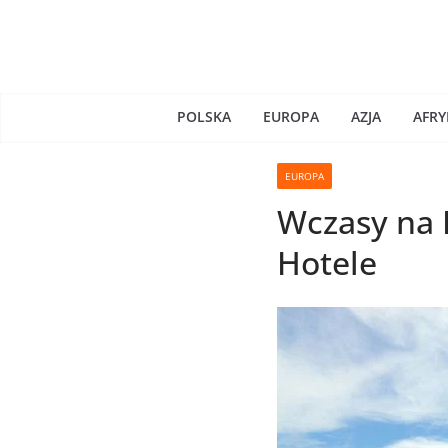
Skip
to
content
POLSKA
EUROPA
AZJA
AFRY
EUROPA
Wczasy na 
Hotele