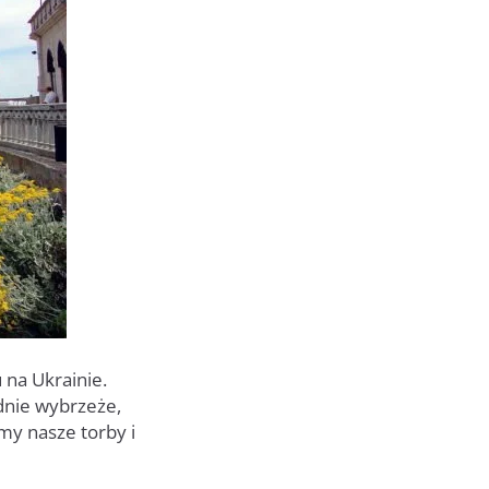
 na Ukrainie.
dnie wybrzeże,
my nasze torby i