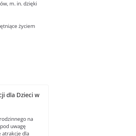
ów, m. in. dzięki
tętniące życiem
ji dla Dzieci w
 rodzinnego na
ć pod uwagę
 atrakcje dla