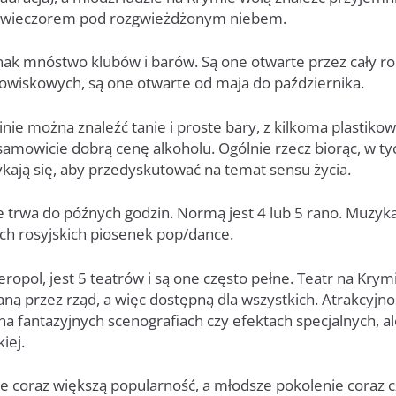
ć wieczorem pod rozgwieżdżonym niebem.
ak mnóstwo klubów i barów. Są one otwarte przez cały rok
owiskowych, są one otwarte od maja do października.
inie można znaleźć tanie i proste bary, z kilkoma plastikow
esamowicie dobrą cenę alkoholu. Ogólnie rzecz biorąc, w t
ykają się, aby przedyskutować na temat sensu życia.
 trwa do późnych godzin. Normą jest 4 lub 5 rano. Muzyka
ych rosyjskich piosenek pop/dance.
ropol, jest 5 teatrów i są one często pełne. Teatr na Krym
aną przez rząd, a więc dostępną dla wszystkich. Atrakcyjno
na fantazyjnych scenografiach czy efektach specjalnych, al
iej.
e coraz większą popularność, a młodsze pokolenie coraz c