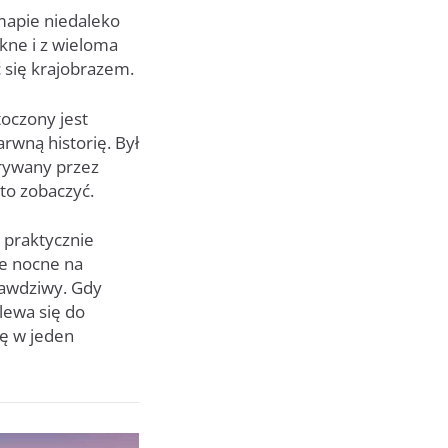
 mapie niedaleko
ękne i z wieloma
ć się krajobrazem.
oczony jest
rwną historię. Był
krywany przez
 to zobaczyć.
 praktycznie
ie nocne na
prawdziwy. Gdy
lewa się do
ię w jeden