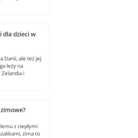
i dla dzieci w
 Danii, ale też jej
ga leży na
Zelandia i
e zimowe?
blemu z ciepłymi
zalikami, zima to