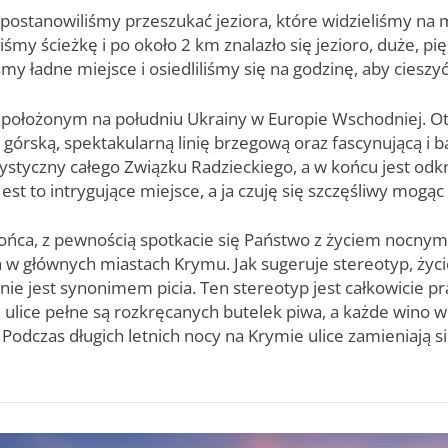
 postanowiliśmy przeszukać jeziora, które widzieliśmy na
iśmy ścieżkę i po około 2 km znalazło się jezioro, duże, pi
śmy ładne miejsce i osiedliliśmy się na godzinę, aby cieszy
położonym na południu Ukrainy w Europie Wschodniej. Ot
rską, spektakularną linię brzegową oraz fascynującą i ba
ystyczny całego Związku Radzieckiego, a w końcu jest od
est to intrygujące miejsce, a ja czuję się szczęśliwy mogąc
ońca, z pewnością spotkacie się Państwo z życiem nocnym
 w głównych miastach Krymu. Jak sugeruje stereotyp, życ
inie jest synonimem picia. Ten stereotyp jest całkowicie 
 ulice pełne są rozkręcanych butelek piwa, a każde wino w
Podczas długich letnich nocy na Krymie ulice zamieniają s