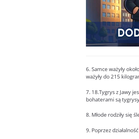
6. Samce ważyły około
ważyły do 215 kilogra
7. 18.Tygrys z Jawy je
bohaterami są tygrysy
8. Młode rodziły się ś
9. Poprzez działalność