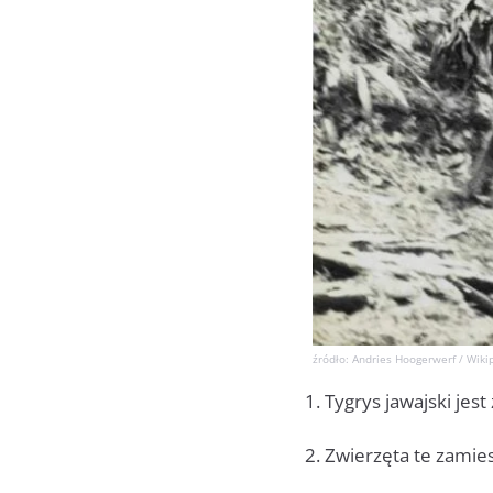
źródło: Andries Hoogerwerf / Wiki
1. Tygrys jawajski je
2. Zwierzęta te zamies