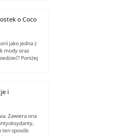
wostek o Coco
rii jako jedna z
ek mody oraz
wiedzieć? Poniżej
je i
wia. Zawiera ona
antyoksydanty,
w ten sposób