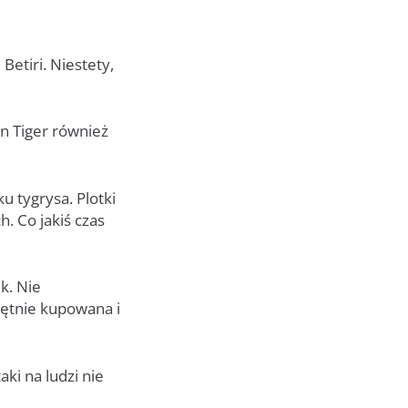
tiri. Niestety,
n Tiger również
u tygrysa. Plotki
. Co jakiś czas
k. Nie
hętnie kupowana i
ki na ludzi nie