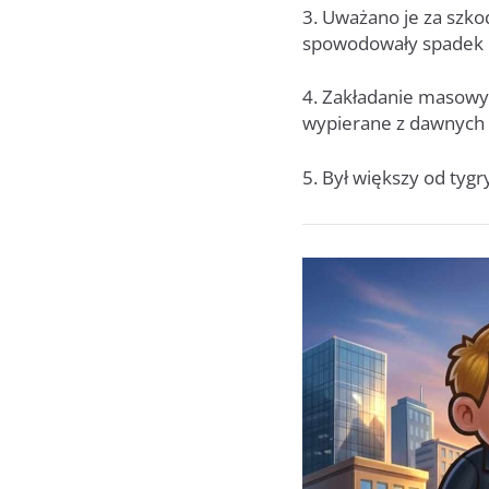
3. Uważano je za szkod
spowodowały spadek po
4. Zakładanie masowyc
wypierane z dawnych 
5. Był większy od ty