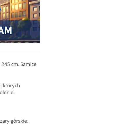
iu 245 cm. Samice
i, których
olenie.
zary górskie.