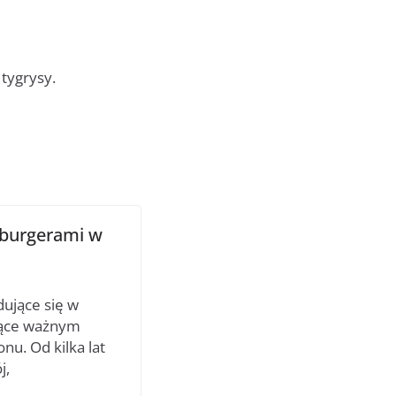
tygrysy.
z burgerami w
ujące się w
dące ważnym
nu. Od kilka lat
j,