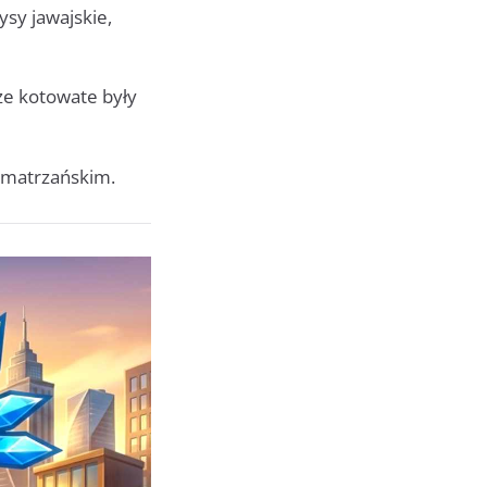
ysy jawajskie,
że kotowate były
sumatrzańskim.