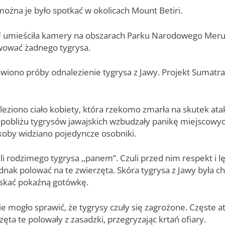
można je było spotkać w okolicach Mount Betiri.
umieściła kamery na obszarach Parku Narodowego Meru Be
rwować żadnego tygrysa.
iono próby odnalezienie tygrysa z Jawy. Projekt Sumatra
eziono ciało kobiety, która rzekomo zmarła na skutek atak
pobliżu tygrysów jawajskich wzbudzały panikę miejscowych
jakoby widziano pojedyncze osobniki.
i rodzimego tygrysa ,,panem”. Czuli przed nim respekt i lę
ednak polować na te zwierzęta. Skóra tygrysa z Jawy była c
yskać pokaźną gotówkę.
 mogło sprawić, że tygrysy czuły się zagrożone. Częste ata
zęta te polowały z zasadzki, przegryzając krtań ofiary.