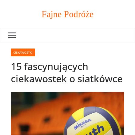
Skip
to
Fajne Podróże
content
CIEKAWOSTKI
15 fascynujących
ciekawostek o siatkówce