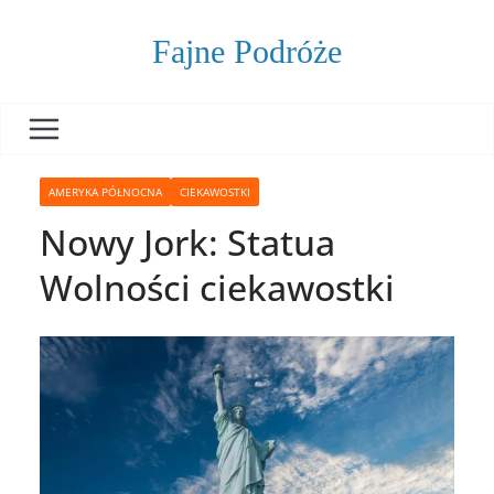
Skip
to
Fajne Podróże
content
AMERYKA PÓŁNOCNA
CIEKAWOSTKI
Nowy Jork: Statua
Wolności ciekawostki