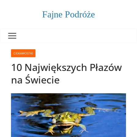
Skip
to
Fajne Podróże
content
CIEKAWOSTKI
10 Największych Płazów
na Świecie