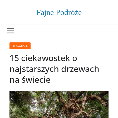
Skip
to
Fajne Podróże
content
CIEKAWOSTKI
15 ciekawostek o
najstarszych drzewach
na świecie