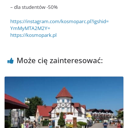
– dla studentów -50%
https://instagram.com/
kosmoparc.pl?igshid=
YmMyMTA2M2Y=
https://kosmopark.pl
Może cię zainteresować: