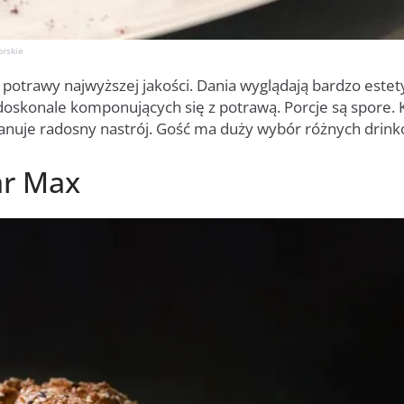
orskie
 potrawy najwyższej jakości. Dania wyglądają bardzo estet
oskonale komponujących się z potrawą. Porcje są spore. 
anuje radosny nastrój. Gość ma duży wybór różnych drink
ar Max