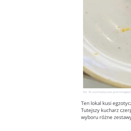
fot. fb.com/kabaczek.piotrimagda
Ten lokal kusi egzoty
Tutejszy kucharz czerp
wyboru różne zestaw