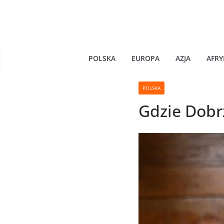
Skip
to
content
POLSKA
EUROPA
AZJA
AFRY
POLSKA
Gdzie Dobr