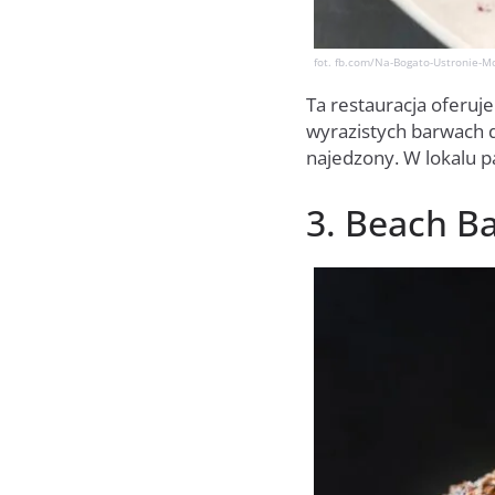
fot. fb.com/Na-Bogato-Ustronie-M
Ta restauracja oferuje
wyrazistych barwach d
najedzony. W lokalu p
3. Beach B