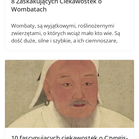
8 Zaskakujących Ciekawostek o
Wombatach
Wombaty, są wyjątkowymi, roślinożernymi
zwierzętami, o których wciąż mało kto wie. Są
dość duże, silne i szybkie, a ich ciemnoszare,
10 fascynujących ciekawostek o Czyngis-