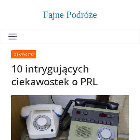
Skip
to
Fajne Podróże
content
CIEKAWOSTKI
10 intrygujących
ciekawostek o PRL