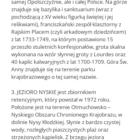
samej Opolszczyźnie, ale i całej Polsce. Na górze
znajduje się bazylika i sanktuarium (wraz z
pochodzącą z XV wieku figurką świętej i jej
relikwiami), franciszkański zespół klasztorny z
Rajskim Placem (czyli arkadowym dziedzińcem)
z lat 1733-1749, na którym postawiono 15
przeszło stuletnich konfesjonałów, grota skalna
wykonana na wzór słynnej groty z Lourdes oraz
40 kaplic kalwaryjnych z lat 1700-1709. Góra Św.
Anny znajduje się na terenie parku
krajobrazowego o tej samej nazwie.
3. JEZIORO NYSKIE jest zbiornikiem
retencyjnym, który powstał w 1972 roku.
Położone jest na terenie Otmuchowsko –
Nyskiego Obszaru Chronionego Krajobrazu, w
dolinie Nysy Kłodzkiej. Słynie z bardzo czystej
wody, rozległych piaszczystych plaż oraz
strzeżonych kąpielisk. Z brzegu jeziora