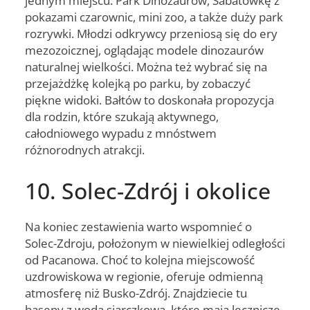
jednym miejscu: Park Dinozaurów, Sabatówkę z
pokazami czarownic, mini zoo, a także duży park
rozrywki. Młodzi odkrywcy przeniosą się do ery
mezozoicznej, oglądając modele dinozaurów
naturalnej wielkości. Można też wybrać się na
przejażdżkę kolejką po parku, by zobaczyć
piękne widoki. Bałtów to doskonała propozycja
dla rodzin, które szukają aktywnego,
całodniowego wypadu z mnóstwem
różnorodnych atrakcji.
10. Solec-Zdrój i okolice
Na koniec zestawienia warto wspomnieć o
Solec-Zdroju, położonym w niewielkiej odległości
od Pacanowa. Choć to kolejna miejscowość
uzdrowiskowa w regionie, oferuje odmienną
atmosferę niż Busko-Zdrój. Znajdziecie tu
baseny z wodą siarczkową, które mają lecznicze