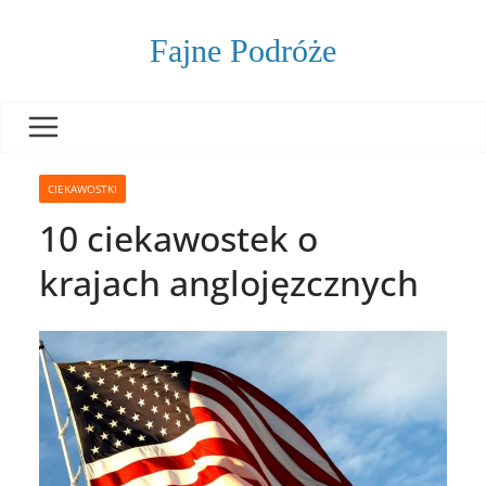
Skip
to
Fajne Podróże
content
CIEKAWOSTKI
10 ciekawostek o
krajach anglojęzcznych