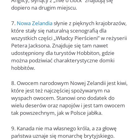
Anglicy, słynący z „five o clock” znajdują się
dopiero na drugim miejscu.
7.
Nowa Zelandia
słynie z pięknych krajobrazów,
które stały się naturalną scenografią dla
wszystkich części „Władcy Pierścieni” w reżyserii
Petera Jacksona. Znajduje się tam nawet
udostępniony dla turystów Hobbiton, gdzie
można podziwiać charakterystyczne domki
hobbitów.
8. Owocem narodowym Nowej Zelandii jest kiwi,
które jest też najczęściej spożywanym na
wyspach owocem. Stanowi ono dodatek do
wielu deserów oraz napojów i jest tam owocem
tak powszechnym, jak w Polsce jabłka.
9. Kanada nie ma własnego króla, a za głowę
państwa uznaje się monarchę brytyjskiego.